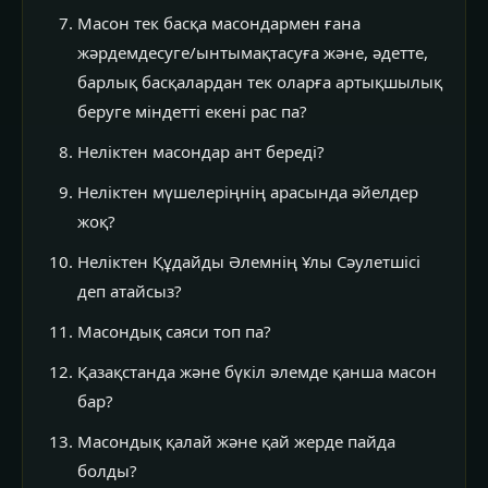
Масон тек басқа масондармен ғана
жәрдемдесуге/ынтымақтасуға және, әдетте,
барлық басқалардан тек оларға артықшылық
беруге міндетті екені рас па?
Неліктен масондар ант береді?
Неліктен мүшелеріңнің арасында әйелдер
жоқ?
Неліктен Құдайды Әлемнің Ұлы Сәулетшісі
деп атайсыз?
Масондық саяси топ па?
Қазақстанда және бүкіл әлемде қанша масон
бар?
Масондық қалай және қай жерде пайда
болды?