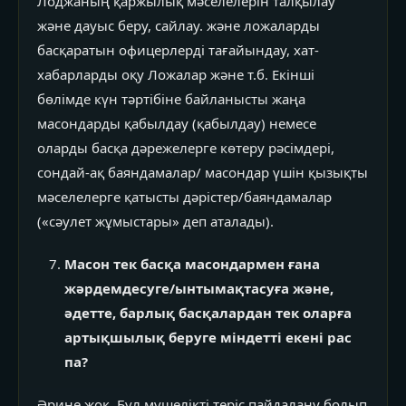
Лоджаның қаржылық мәселелерін талқылау
және дауыс беру, сайлау. және ложаларды
басқаратын офицерлерді тағайындау, хат-
хабарларды оқу Ложалар және т.б. Екінші
бөлімде күн тәртібіне байланысты жаңа
масондарды қабылдау (қабылдау) немесе
оларды басқа дәрежелерге көтеру рәсімдері,
сондай-ақ баяндамалар/ масондар үшін қызықты
мәселелерге қатысты дәрістер/баяндамалар
(«сәулет жұмыстары» деп аталады).
Масон тек басқа масондармен ғана
жәрдемдесуге/ынтымақтасуға және,
әдетте, барлық басқалардан тек оларға
артықшылық беруге міндетті екені рас
па?
Әрине жоқ. Бұл мүшелікті теріс пайдалану болып