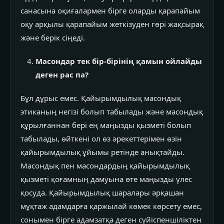
санасына оқиғалармен бірге оларды қарапайым
оқу арқылы қарапайым жеткізуден гөрі жақсырақ
және берік сіңеді.
Масондар тек бір-бірінің қамын ойлайды
деген рас па?
Бұл дұрыс емес. Қайырымдылық масондық
этиканың негізі болып табылады және масондық
құрылғаннан бері ең маңызды қызметі болып
табылады, өйткені ол өз әрекеттерімен өзін
қайырымдылық ұйымы ретінде анықтайды.
Масондық пен масондардың қайырымдылық
қызметі қоғамның дамуына өте маңызды үлес
қосуда. Қайырымдылық шаралары әрқашан
мұқтаж адамдарға қаржылай көмек көрсету емес,
сонымен бірге адамзатқа деген сүйіспеншіліктен