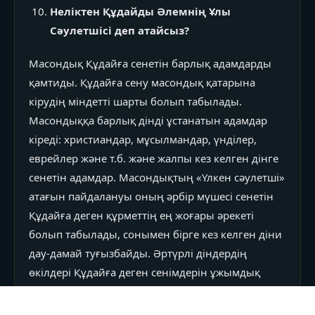
Неліктен Құдайды Әлемнің Ұлы
Сәулетшісі деп атайсыз?
Масондық Құдайға сенетін барлық адамдарды
қамтиды. Құдайға сену масондық қатарына
кірудің міндетті шарты болып табылады.
Масондыққа барлық дінді ұстанатын адамдар
кіреді: христиандар, мұсылмандар, үнділер,
еврейлер және т.б. және жалпы кез келген дінге
сенетін адамдар. Масондықтың «Үлкен сәулетші»
атағын пайдалануы оның әрбір мүшесі сенетін
Құдайға деген құрметтің ең жоғары әрекеті
болып табылады, сонымен бірге кез келген діни
дау-дамай туғызбайды. Әртүрлі діндердің
өкілдері Құдайға деген сенімдерін ұжымдық
түрде жариялап, оны «Ұлы сәулетші» деп атайды
— бұл атақ алғаш рет Платонның Тимей