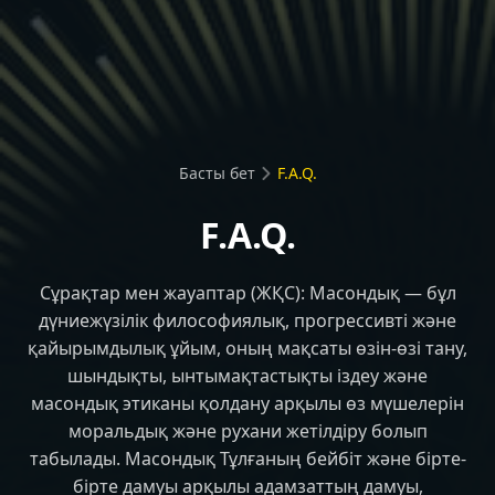
Басты бет
F.A.Q.
F.A.Q.
Сұрақтар мен жауаптар (ЖҚС): Масондық — бұл
дүниежүзілік философиялық, прогрессивті және
қайырымдылық ұйым, оның мақсаты өзін-өзі тану,
шындықты, ынтымақтастықты іздеу және
масондық этиканы қолдану арқылы өз мүшелерін
моральдық және рухани жетілдіру болып
табылады. Масондық Тұлғаның бейбіт және бірте-
бірте дамуы арқылы адамзаттың дамуы,