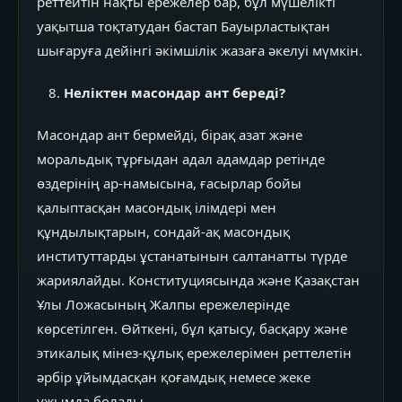
реттейтін нақты ережелер бар, бұл мүшелікті
уақытша тоқтатудан бастап Бауырластықтан
шығаруға дейінгі әкімшілік жазаға әкелуі мүмкін.
Неліктен масондар ант береді?
Масондар ант бермейді, бірақ азат және
моральдық тұрғыдан адал адамдар ретінде
өздерінің ар-намысына, ғасырлар бойы
қалыптасқан масондық ілімдері мен
құндылықтарын, сондай-ақ масондық
институттарды ұстанатынын салтанатты түрде
жариялайды. Конституциясында және Қазақстан
Ұлы Ложасының Жалпы ережелерінде
көрсетілген. Өйткені, бұл қатысу, басқару және
этикалық мінез-құлық ережелерімен реттелетін
әрбір ұйымдасқан қоғамдық немесе жеке
ұжымда болады.