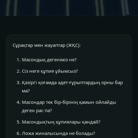
Сұрақтар мен жауаптар (ЖҚС):
Масондық дегеніміз не?
Сіз неге құпия ұйымсыз?
Қазіргі қоғамда әдет-ғұрыптардың орны бар
ма?
Масондар тек бір-бірінің қамын ойлайды
деген рас па?
Масондықтың құпиялары қандай?
Ложа жиналысында не болады?