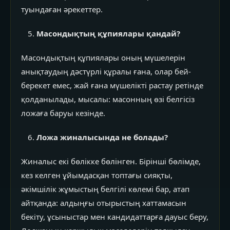
туындаған әрекеттер.
Масондықтың құпиялары қандай?
Масондықтың құпиялары оның мүшелерін
анықтаудың дәстүрлі құралы ғана, олар бей-
берекет емес, жай ғана мүшелікті растау ретінде
қолданылады, мысалы: масонның өзі белгісіз
ложаға баруы кезінде.
Ложа жиналысында не болады?
Жиналыс екі бөлікке бөлінген. Бірінші бөлімде,
кез келген ұйымдасқан топтағы сияқты,
әкімшілік жұмыстың белгілі көлемі бар, атап
айтқанда: алдыңғы отырыстың хаттамасын
бекіту, ұсыныстар мен кандидаттарға дауыс беру,