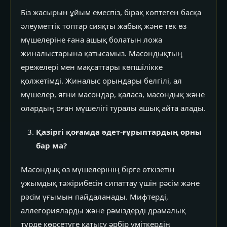
Біз жасырын ұйым емеспіз, бірақ көптеген басқа
әлеуметтік топтар сияқты жабық және тек өз
мүшелеріне ғана ашық болатын ложа
жиналыстарына қатысамыз. Масондықтың
ережелері мен мақсаттары көпшілікке
қолжетімді. Жиналыс орындары белгілі, ал
мүшелер, яғни масондар, қаласа, масондық және
олардың оған мүшелігі туралы ашық айта алады.
Қазіргі қоғамда әдет-ғұрыптардың орны
бар ма?
Масондық өз мүшелерінің бірге өткізетін
ұжымдық тәжірибесін сипаттау үшін рәсім және
рәсім ұғымын пайдаланады. Мифтерді,
аллегорияларды және рәміздерді драмалық
түрде көрсетуге қатысу әрбір үміткердің