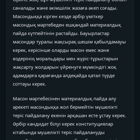
саналады және әкімшілік жазаға әкеп соғады.
Масондыққа кірген кезде әрбір үміткер
масондық мәртебеден ешқандай материалдық
пайда күтпейтінін растайды. Бауырластар
масондар туралы жақсырақ шешім қабылдамауы
керек, керісінше оларды масон емес және
өздерінің моральдары мен жүріс-тұрыстарын
жақсарту жолдарын үйренуге мүмкіндігі жоқ
адамдарға қарағанда әлдеқайда қатал түрде
соттауы керек.
Масон мәртебесінен материалдық пайда алу
әрекеті масондыққа жол бермейтін мүшелікті
теріс пайдалану екенін әрқашан есте ұстау керек.
Әрбір кандидат білуі керек конституциялар
кітабында мүшелікті теріс пайдалануды