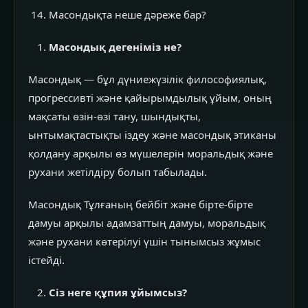
Масондықта неше дәреже бар?
Масондық дегеніміз не?
Масондық — бұл дүниежүзілік философиялық,
прогрессивті және қайырымдылық ұйым, оның
мақсаты өзін-өзі тану, шындықты,
ынтымақтастықты іздеу және масондық этиканы
қолдану арқылы өз мүшелерін моральдық және
рухани жетілдіру болып табылады.
Масондық Тұлғаның бейбіт және бірте-бірте
дамуы арқылы адамзаттың дамуы, моральдық
және рухани көтерілуі үшін тынымсыз жұмыс
істейді.
Сіз неге құпия ұйымсыз?