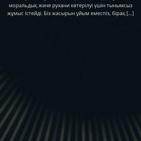
моральдық және рухани көтерілуі үшін тынымсыз
жұмыс істейді. Біз жасырын ұйым емеспіз, бірақ […]