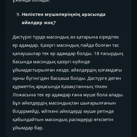
Неліктен мүшелеріңнің арасында
әйелдер жоқ?
Дәстүрлі түрде масондық өз қатарына кіредітек
ер адамдар. Қазіргі масондық пайда болған тас
қалаушылар тек ер адамдар болды. 18 ғасырдың
басында масондық қазіргі күйінде
ұйымдастырылған кезде, әйелдердің қоғамдағы
орны бүгінгіден басқаша болды. Дәстүрге деген
құрметтің арқасында Қазақстанның Үлкен
Ложасына тек ер адамдар ғана мүше бола алады.
Бұл әйелдердің масондықтан шығарылғанын
білдірмейді, өйткені әйелдерді мүше ретінде
қабылдайтын масондық рәсімдерді өткізетін
ұйымдар бар.