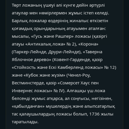
Төрт ложаның үшеуі әлі күнге дейін әртүрлі
атаулар мен нөмірлермен жұмыс істеп келеді.
Барлық ложалар өздерінің жиналыс өткізетін
қоғамдық орындарының атауымен аталған:
мысалы, «Гусь және Рашпер» ложасы (қазіргі
атауы «Антикалық ложа» № 2), «Корона»
(Паркер-Лейнде, Друри-Лейнде), «Таверна
Яблочное дерево» (Ковент-Гарденде, қазір
«Стойкость және Ескі Камберленд ложасы» № 12)
және «Кубок және жүзім» (Ченел-Роу,
Вестминстерде, қазір «Сомерсет Хаус пен
Инвернес ложасы» № IV). Алғашқы үш ложа
белсенді жұмыс атқарса, ал соңғысы, негізінен,
«қабылданған» мүшелердің және алыпсатарлық
тас қалаушылардың ложасы болып, 1736 жылы
таратылады.