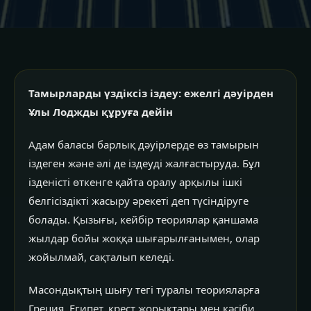
Тамырларды үздіксіз іздеу: ежелгі дәуірден
Ұлы Лоджды құруға дейін
Адам баласы барлық дәуірлерде өз тамырын
іздеген және әлі де іздеуді жалғастыруда. Бұл
ізденісті өткенге қайта оралу арқылы ішкі
белгісіздікті жасыру әрекеті деп түсіндіруге
болады. Қызығы, кейбір теориялар қаншама
жылдар бойы жоққа шығарылғанымен, олар
жойылмай, сақталып келеді.
Масондықтың шығу тегі туралы теорияларға
Греция, Египет, крест жорықтары мен кәсіби