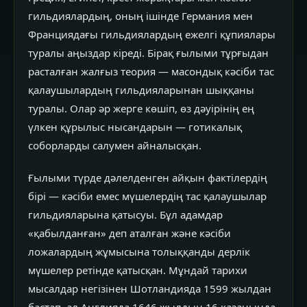
гильдиялардың, оның ішінде Германия мен
Франциядағы гильдиялардың ежелгі құпиялары
туралы аңыздар кіреді. Бірақ ғылыми тұрғыдан
расталған жалғыз теория — масондық кәсіби тас
қалаушылардың гильдияларынан шыққаны
туралы. Олар әр жерге көшіп, өз дәуірінің ең
үлкен құрылыс нысандарын — готикалық
соборларды салумен айналысқан.
Ғылыми түрде дәлелденген айқын фактілердің
бірі — кәсіби емес мүшелердің тас қалаушылар
гильдияларына қатысуы. Бұл адамдар
«қабылданған» деп аталған және кәсіби
ложалардың жұмысына толыққанды дерлік
мүшелер ретінде қатысқан. Мұндай тарихи
мысалдар негізінен Шотландияда 1599 жылдан