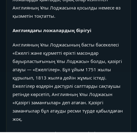
Англияның Ұлы Лоджасына қосылды немесе өз
қызметін тоқтатты.
Англиядағы ложалардың бірігуі
Англияның Ұлы Лоджасының басты бәсекелесі
«Ежелгі және құрметті ерікті масондар
бауырластығының Ұлы Лоджасы» болды, қазіргі
атауы — «Ежелгілер». Бұл ұйым 1751 жылы
құрылып, 1813 жылға дейін жұмыс істеді.
Ежелгілер өздерін дәстүрлі салттарды сақтаушы
ретінде көрсетіп, Англияның Ұлы Лоджасын
«Қазіргі заманғылар» деп атаған. Қазіргі
заманғылар бұл атауды ресми түрде қабылдаған
жоқ.
1813 жылы «Ежелгілер» мен «Қазіргі