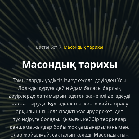
Басты бет
Масондық тарихы
Масондық тарихы
Тамырларды үздіксіз іздеу: ежелгі дәуірден Ұлы
Лоджды құруға дейін Адам баласы барлық
дәуірлерде өз тамырын іздеген және әлі де іздеуді
жалғастыруда. Бұл ізденісті өткенге қайта оралу
арқылы ішкі белгісіздікті жасыру әрекеті деп
түсіндіруге болады. Қызығы, кейбір теориялар
қаншама жылдар бойы жоққа шығарылғанымен,
олар жойылмай, сақталып келеді. Масондықтың