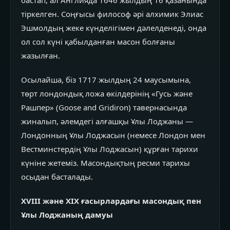
бастап, ал Англияда 1646 жылдың 16 қазанында
тіркелген. Соңғысы философ әрі алхимик Элиас
Эшмолдың жеке күнделігімен дәлелденеді, онда
ол сол күні қабылданған масон болғаны
жазылған.
Осылайша, біз 1717 жылдың 24 маусымына,
төрт лондондық ложа өкілдерінің «Гусь және
Рашпер» (Goose and Gridiron) тавернасында
жиналып, әлемдегі алғашқы Ұлы Лоджаны —
Лондонның Ұлы Лоджасын (немесе Лондон мен
Вестминстердің Ұлы Лоджасын) құрған тарихи
күніне жетеміз. Масондықтың ресми тарихы
осыдан басталады.
XVIII және XIX ғасырлардағы масондық пен
Ұлы Лоджаның дамуы