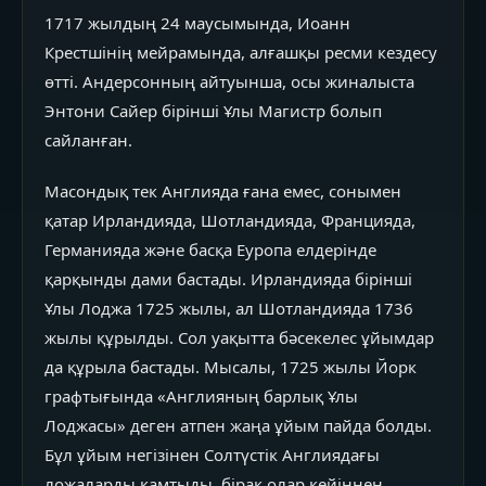
1717 жылдың 24 маусымында, Иоанн
Крестшінің мейрамында, алғашқы ресми кездесу
өтті. Андерсонның айтуынша, осы жиналыста
Энтони Сайер бірінші Ұлы Магистр болып
сайланған.
Масондық тек Англияда ғана емес, сонымен
қатар Ирландияда, Шотландияда, Францияда,
Германияда және басқа Еуропа елдерінде
қарқынды дами бастады. Ирландияда бірінші
Ұлы Лоджа 1725 жылы, ал Шотландияда 1736
жылы құрылды. Сол уақытта бәсекелес ұйымдар
да құрыла бастады. Мысалы, 1725 жылы Йорк
графтығында «Англияның барлық Ұлы
Лоджасы» деген атпен жаңа ұйым пайда болды.
Бұл ұйым негізінен Солтүстік Англиядағы
ложаларды қамтыды, бірақ олар кейіннен